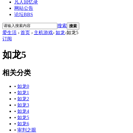
凡人回忆录
网站公告
论坛
BBS
搜索
搜索
爱生活
›
首页
›
主机游戏
›
如龙
›
如龙5
订阅
如龙5
相关分类
•
如龙0
•
如龙1
•
如龙2
•
如龙3
•
如龙4
•
如龙5
•
如龙6
•
审判之眼