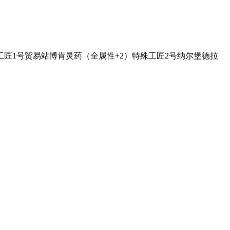
工匠1号贸易站博肯灵药（全属性+2）特殊工匠2号纳尔堡德拉