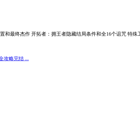
和最终杰作 开拓者：拥王者隐藏结局条件和全16个诅咒 特殊
略完结 ...