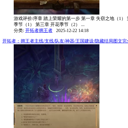
游戏评价/序章 踏上荣耀的第一步 第一章 失窃之地（1） 
季节（1） 第三章 开花季节（2） ...
分类:
开拓者拥王者
2025-12-22 14:18
开拓者：拥王者主线/支线/队友/神器/王国建设/隐藏结局图文完全攻略