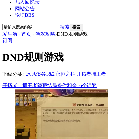
凡人回忆录
网站公告
论坛
BBS
搜索
搜索
爱生活
›
首页
›
游戏攻略
›
DND规则游戏
订阅
DND规则游戏
下级分类:
冰风溪谷1&2
|
永恒之柱
|
开拓者拥王者
开拓者：拥王者隐藏结局条件和全16个诅咒