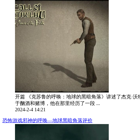
开篇 《克苏鲁的呼唤：地球的黑暗角落》讲述了杰克·沃特斯
于酗酒和赌博，他在那里经历了一段 ...
2024-2-4 14:21
恐怖游戏邪神的呼唤—地球黑暗角落评价