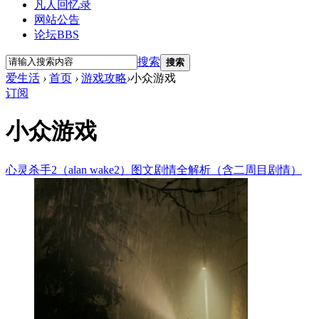
凡人回忆录
网站公告
论坛
BBS
搜索
搜索
爱生活
›
首页
›
游戏攻略
›
小众游戏
订阅
小众游戏
心灵杀手2（alan wake2）图文剧情全解析（含二周目剧情）