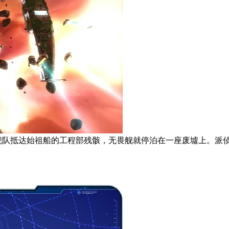
队抵达始祖船的工程部残骸，无畏舰就停泊在一座废墟上。派侦察机前