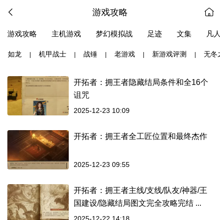
游戏攻略
游戏攻略
主机游戏
梦幻模拟战
足迹
文集
凡
如龙
机甲战士
战锤
老游戏
新游戏评测
无冬
|
|
|
|
|
开拓者：拥王者隐藏结局条件和全16个
诅咒
2025-12-23 10:09
开拓者：拥王者全工匠位置和最终杰作
2025-12-23 09:55
开拓者：拥王者主线/支线/队友/神器/王
国建设/隐藏结局图文完全攻略完结 ...
2025-12-22 14:18