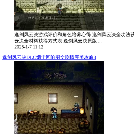
逸剑风云决游戏评价和角色培养心得 逸剑风云决全功法获得
云决全材料获得方式表 逸剑风云决原版 ...
2025-1-7 11:12
逸剑风云决DLC烟尘回响图文剧情完美攻略3