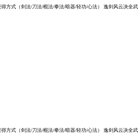
方式（剑法/刀法/棍法/拳法/暗器/轻功/心法） 逸剑风云决全
方式（剑法/刀法/棍法/拳法/暗器/轻功/心法） 逸剑风云决全