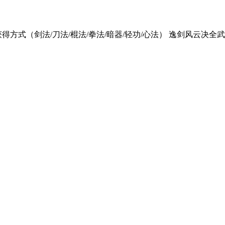
方式（剑法/刀法/棍法/拳法/暗器/轻功/心法） 逸剑风云决全