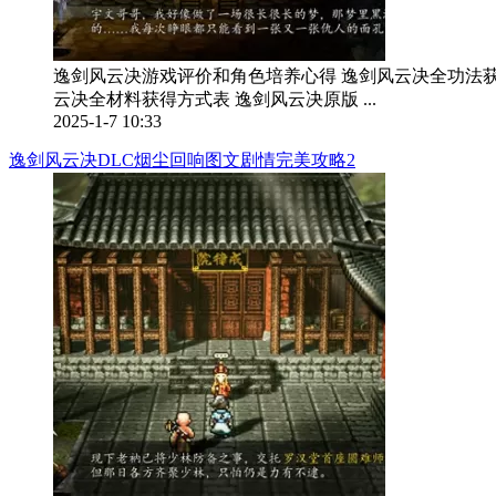
逸剑风云决游戏评价和角色培养心得 逸剑风云决全功法获得
云决全材料获得方式表 逸剑风云决原版 ...
2025-1-7 10:33
逸剑风云决DLC烟尘回响图文剧情完美攻略2