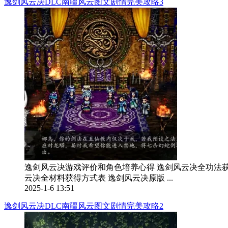
逸剑风云决DLC南疆风云图文剧情完美攻略3
逸剑风云决游戏评价和角色培养心得 逸剑风云决全功法获得
云决全材料获得方式表 逸剑风云决原版 ...
2025-1-6 13:51
逸剑风云决DLC南疆风云图文剧情完美攻略2