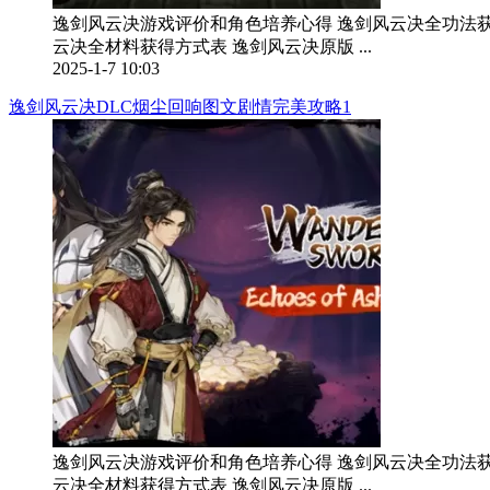
逸剑风云决游戏评价和角色培养心得 逸剑风云决全功法获得
云决全材料获得方式表 逸剑风云决原版 ...
2025-1-7 10:03
逸剑风云决DLC烟尘回响图文剧情完美攻略1
逸剑风云决游戏评价和角色培养心得 逸剑风云决全功法获得
云决全材料获得方式表 逸剑风云决原版 ...