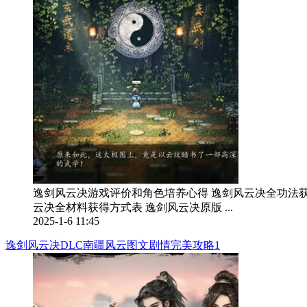
逸剑风云决游戏评价和角色培养心得 逸剑风云决全功法获得
云决全材料获得方式表 逸剑风云决原版 ...
2025-1-6 11:45
逸剑风云决DLC南疆风云图文剧情完美攻略1