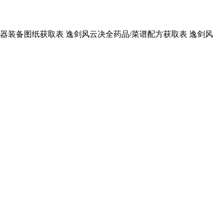
武器装备图纸获取表 逸剑风云决全药品/菜谱配方获取表 逸剑风