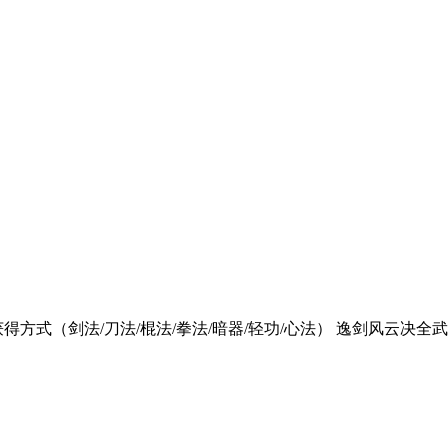
方式（剑法/刀法/棍法/拳法/暗器/轻功/心法） 逸剑风云决全