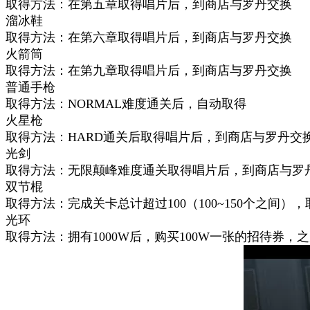
取得方法：在第五章取得唱片后，到商店与罗丹交换
溜冰鞋
取得方法：在第六章取得唱片后，到商店与罗丹交换
火箭筒
取得方法：在第九章取得唱片后，到商店与罗丹交换
普通手枪
取得方法：NORMAL难度通关后，自动取得
火星枪
取得方法：HARD通关后取得唱片后，到商店与罗丹交
光剑
取得方法：无限颠峰难度通关取得唱片后，到商店与罗
双节棍
取得方法：完成关卡总计超过100（100~150个之间
光环
取得方法：拥有1000W后，购买100W一张的招待券