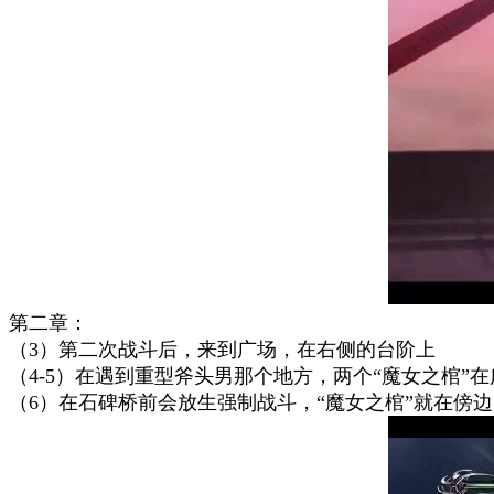
第二章：
（3）第二次战斗后，来到广场，在右侧的台阶上
（4-5）在遇到重型斧头男那个地方，两个“魔女之棺”
（6）在石碑桥前会放生强制战斗，“魔女之棺”就在傍