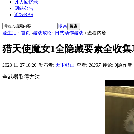
凡人回忆录
网站公告
论坛
BBS
搜索
搜索
爱生活
›
首页
›
游戏攻略
›
日式动作游戏
›
查看内容
猎天使魔女1全隐藏要素全收集
2023-11-27 18:20
|
发布者:
天下银山
|
查看:
26237
|
评论: 0
|
原作者:
全武器取得方法