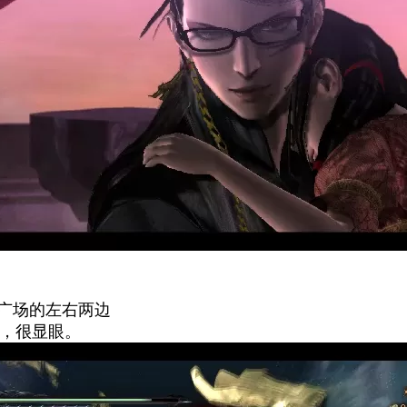
在广场的左右两边
边，很显眼。