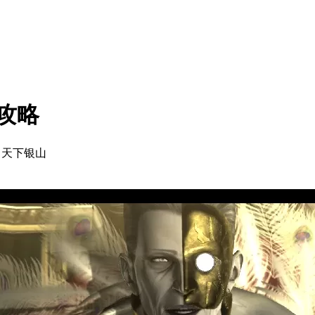
攻略
 天下银山