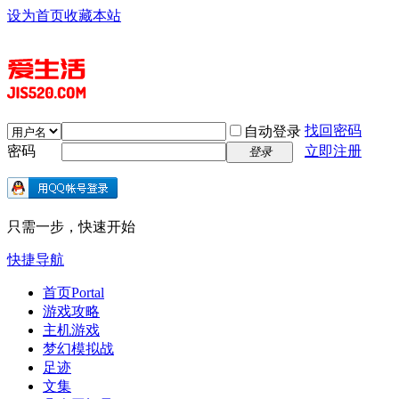
设为首页
收藏本站
找回密码
自动登录
密码
立即注册
登录
只需一步，快速开始
快捷导航
首页
Portal
游戏攻略
主机游戏
梦幻模拟战
足迹
文集